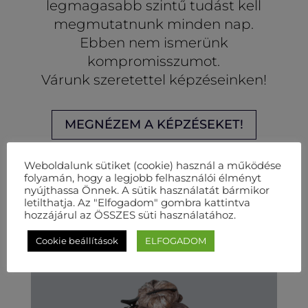
legmagasabb szintű tudást kell
megmutatnunk minden nap.
Ebben nem ismerünk
kompromisszumot.
Várunk szeretettel képzéseinken!
MEGNÉZEM A KÉPZÉSEKET!
Weboldalunk sütiket (cookie) használ a működése
folyamán, hogy a legjobb felhasználói élményt
nyújthassa Önnek. A sütik használatát bármikor
letilthatja. Az "Elfogadom" gombra kattintva
hozzájárul az ÖSSZES süti használatához.
Cookie beállítások
ELFOGADOM