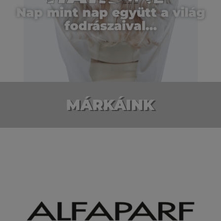
Nap mint nap együtt a világ
fodrászaival…
MÁRKÁINK