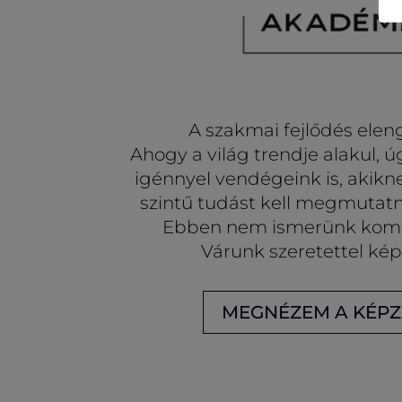
A szakmai fejlődés elen
Ahogy a világ trendje alakul, ú
igénnyel vendégeink is, akik
szintű tudást kell megmutat
Ebben nem ismerünk kom
Várunk szeretettel ké
MEGNÉZEM A KÉPZ