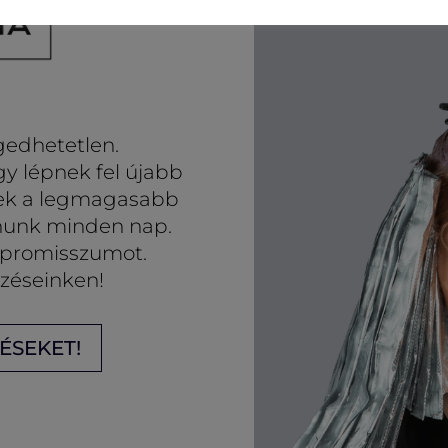
gedhetetlen.
gy lépnek fel újabb
nek a legmagasabb
nunk minden nap.
promisszumot.
pzéseinken!
ÉSEKET!