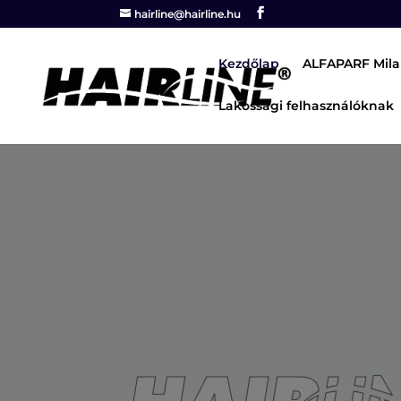
hairline@hairline.hu
Kezdőlap
ALFAPARF Mila
Lakossági felhasználóknak