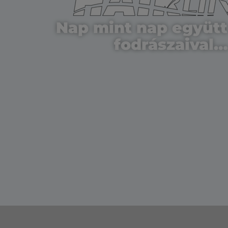
Nap mint nap együtt 
fodrászaival…