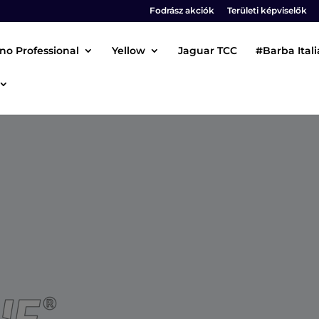
Fodrász akciók
Területi képviselők
no Professional
Yellow
Jaguar TCC
#Barba Ital