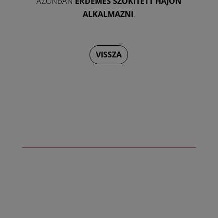
AZONBAN
ÉRDEMES SZŐKÍTETT HAJON
ALKALMAZNI
.
VISSZA