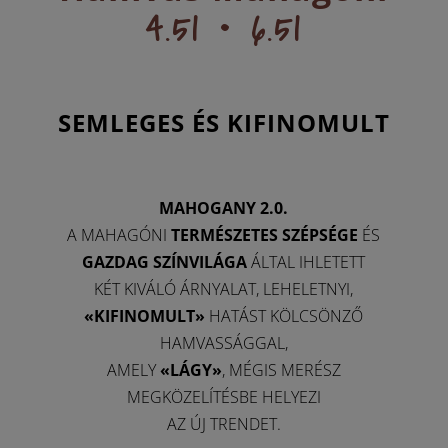
4.51 • 6.51
SEMLEGES ÉS KIFINOMULT
MAHOGANY 2.0.
A MAHAGÓNI
TERMÉSZETES SZÉPSÉGE
ÉS
GAZDAG SZÍNVILÁGA
ÁLTAL IHLETETT
KÉT KIVÁLÓ ÁRNYALAT, LEHELETNYI,
«KIFINOMULT»
HATÁST KÖLCSÖNZŐ
HAMVASSÁGGAL,
AMELY
«LÁGY»
, MÉGIS MERÉSZ
MEGKÖZELÍTÉSBE HELYEZI
AZ ÚJ TRENDET.