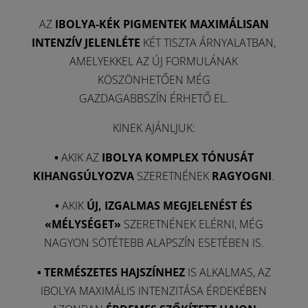
AZ
IBOLYA-KÉK PIGMENTEK MAXIMÁLISAN
INTENZÍV JELENLÉTE
KÉT TISZTA ÁRNYALATBAN,
AMELYEKKEL AZ ÚJ FORMULÁNAK
KÖSZÖNHETŐEN MÉG
GAZDAGABBSZÍN ÉRHETŐ EL.
KINEK AJÁNLJUK:
•
AKIK AZ
IBOLYA KOMPLEX TÓNUSÁT
KIHANGSÚLYOZVA
SZERETNÉNEK
RAGYOGNI
.
•
AKIK
ÚJ, IZGALMAS MEGJELENÉST ÉS
«MÉLYSÉGET»
SZERETNÉNEK ELÉRNI, MÉG
NAGYON SÖTÉTEBB ALAPSZÍN ESETÉBEN IS.
•
TERMÉSZETES HAJSZÍNHEZ
IS ALKALMAS, AZ
IBOLYA MAXIMÁLIS INTENZITÁSA ÉRDEKÉBEN