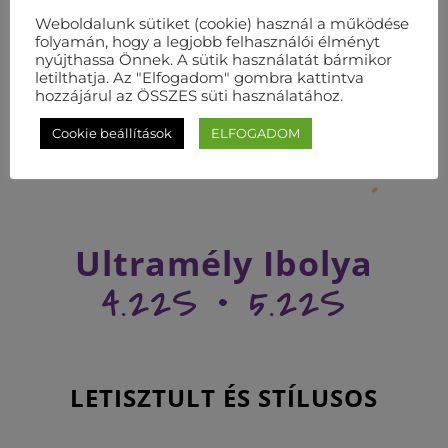
Weboldalunk sütiket (cookie) használ a működése
folyamán, hogy a legjobb felhasználói élményt
nyújthassa Önnek. A sütik használatát bármikor
letilthatja. Az "Elfogadom" gombra kattintva
hozzájárul az ÖSSZES süti használatához.
Cookie beállítások
ELFOGADOM
Ultramély Ibolya
4.22S • 5.22S
LETISZTULT ÉS STÍLUSOS