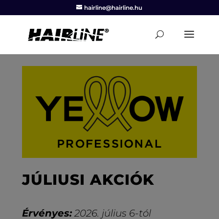
hairline@hairline.hu
JÚLIUSI AKCIÓK
Érvényes:
2026. július 6-tól