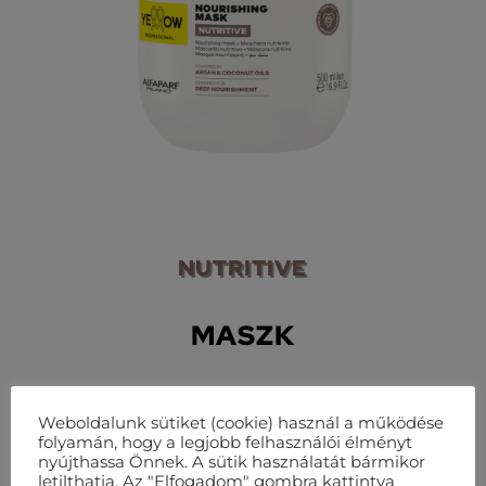
NUTRITIVE
MASZK
Száraz hajra
Weboldalunk sütiket (cookie) használ a működése
folyamán, hogy a legjobb felhasználói élményt
nyújthassa Önnek. A sütik használatát bármikor
TOVÁBB
letilthatja. Az "Elfogadom" gombra kattintva