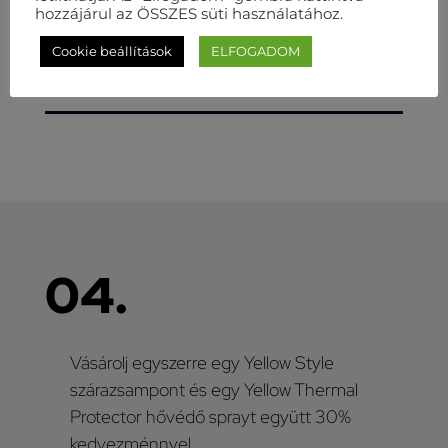
hozzájárul az ÖSSZES süti használatához.
Cookie beállítások
ELFOGADOM
04.
Vásárolj egyszerre egy Yellow Style
szárazsampont és egy Yellow Thermal
Protector hővédő sprayt együtt 30%
kedvezménnyel.