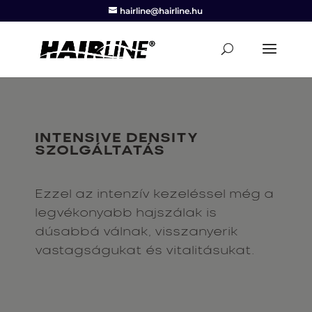
hairline@hairline.hu
INTENSIVE DENSITY
SZOLGÁLTATÁS
Ezzel az intenzív kezeléssel még a
legvékonyabb hajszálak is
dúsabbá válnak, visszanyerik
vastagságukat és vitalitásukat.