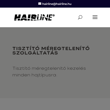
hairline@hairline.hu
TISZTÍTÓ MÉREGTELENÍTŐ
SZOLGÁLTATÁS
Tisztító méregtelenítő kezelés
minden hajtípusra.