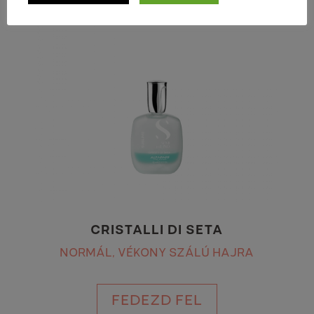
CRISTALLI DI SETA
NORMÁL, VÉKONY SZÁLÚ HAJRA
FEDEZD FEL