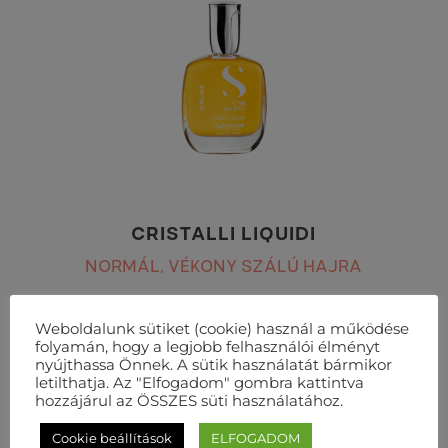
CRISTALLI LIQUIDI
NORMÁL, VÉKONY SZÁLÚ HAJRA
Weboldalunk sütiket (cookie) használ a működése
FEDEZD FEL
folyamán, hogy a legjobb felhasználói élményt
nyújthassa Önnek. A sütik használatát bármikor
letilthatja. Az "Elfogadom" gombra kattintva
hozzájárul az ÖSSZES süti használatához.
Cookie beállítások
ELFOGADOM