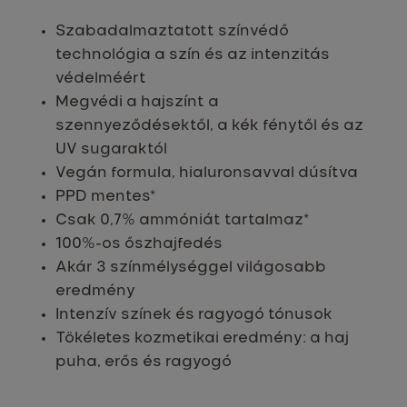
Szabadalmaztatott színvédő
technológia a szín és az intenzitás
védelméért
Megvédi a hajszínt a
szennyeződésektől, a kék fénytől és az
UV sugaraktól
Vegán formula, hialuronsavval dúsítva
PPD mentes*
Csak 0,7% ammóniát tartalmaz*
100%-os őszhajfedés
Akár 3 színmélységgel világosabb
eredmény
Intenzív színek és ragyogó tónusok
Tökéletes kozmetikai eredmény: a haj
puha, erős és ragyogó