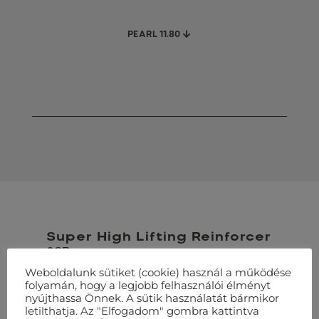
PEARL 11.80
Super High Lifting Reinforcer
0SP
Weboldalunk sütiket (cookie) használ a működése
folyamán, hogy a legjobb felhasználói élményt
Minden Platinum árnyalathoz
nyújthassa Önnek. A sütik használatát bármikor
letilthatja. Az "Elfogadom" gombra kattintva
keverhető.