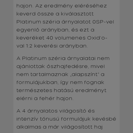
hajon. Az eredmény eléréséhez
keverd össze a kiválasztott
Platinum széria árnyalatot 0SP-vel
egyenlő arányban, és ezt a
keveréket 40 volumenes Oxid’o-
val 1:2 keverési arányban.
A Platinum széria árnyalatai nem
ajánlottak őszhajfedésre, mivel
nem tartalmaznak „alapszínt” a
formulájukban, így nem fognak
természetes hatású eredményt
elérni a fehér hajon.
A 4 árnyalatos világosító és
intenzív tónusú formulájuk kevésbé
alkalmas a már világosított haj