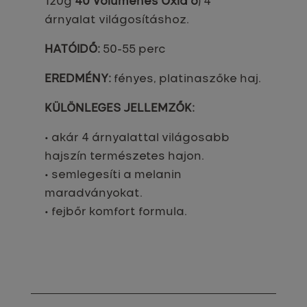
120g
40 Volumenes Oxid’o
) 4
árnyalat világosításhoz.
HATÓIDŐ:
50-55 perc
EREDMÉNY:
fényes, platinaszőke haj.
KÜLÖNLEGES JELLEMZŐK:
• akár 4 árnyalattal világosabb
hajszín természetes hajon.
• semlegesíti a melanin
maradványokat.
• fejbőr komfort formula.