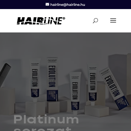
hairline@hairline.hu
Platinum